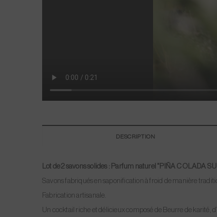
DESCRIPTION
Lot de 2 savons solides : Parfum naturel "
PIÑA COLADA SUR 
Savon
s
fabriqués en saponification à froid
de manière traditi
Fabrication artisanale.
Un cocktail riche et délicieux composé de Beurre de karité, d’