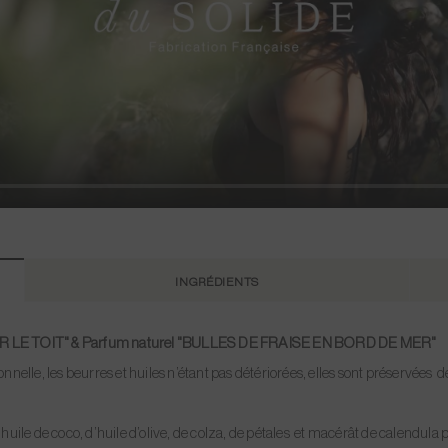
INGRÉDIENTS
LE TOIT" & Parfum naturel "BULLES DE FRAISE EN BORD DE MER"
onnelle
, les beurres et huiles n’étant pas détériorées, elles sont préservées 
huile de coco, d’huile d’olive, de colza, de pétales et macérât de calendula 