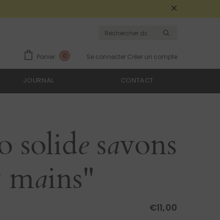
0
Panier
Se connecter
Créer un compte
JOURNAL
CONTACT
 solide savons
& mains"
€11,00