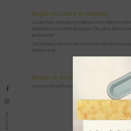
Bienfaits du macérât de calendula
Le calendula, cette plante millénaire naturellement anti 
apaise les zones irritées de la peau.
Elle calme le feu d'u
après le soleil
Ces pétales présentent dans le savons vous feront voyage
Méditerranée
Bienfaits du beurre de karité bio
Le beurre de karité nourrit profondément et adoucit la p
BULLETIN