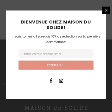
BIENVENUE CHEZ MAISON DU
SOLIDE!
Inscris ton email et reçois 10% de réduction sur ta première
commande!
ACCUEIL
À PROPOS
ROUTINES
BOUTIQUE
JOURNAL
CONTACT
LIVRAISONS ET
CONDITIONS
C. G. V.
RETOURS
D'UTILISATION
POLITIQUE DE
REMBOURSEMENT